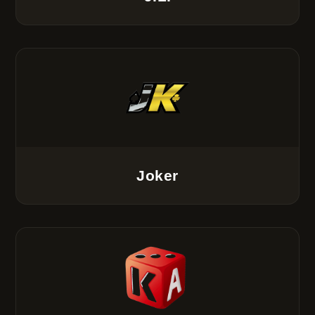
Joker