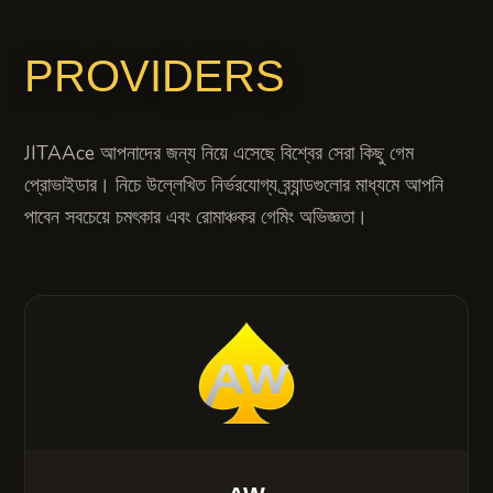
PROVIDERS
JITAAce আপনাদের জন্য নিয়ে এসেছে বিশ্বের সেরা কিছু গেম
প্রোভাইডার। নিচে উল্লেখিত নির্ভরযোগ্য ব্র্যান্ডগুলোর মাধ্যমে আপনি
পাবেন সবচেয়ে চমৎকার এবং রোমাঞ্চকর গেমিং অভিজ্ঞতা।