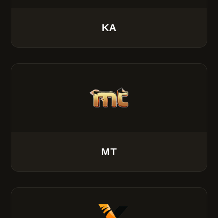
KA
MT