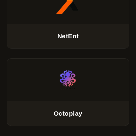
NetEnt
Octoplay