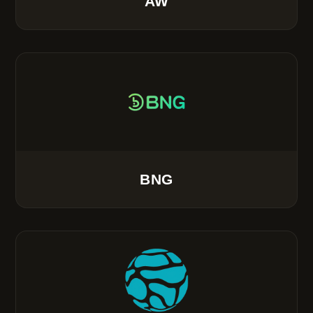
AW
BNG